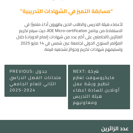
“مسابقة التميز في الشهادات التدريبية”
لأعضاء هيئة التدريس والطلاب الذين يظهرون أداءً متميزًا في
الاستفادة من برنامج IIOE Micro-certification، حيث سيتم تكريم
الفائزين (الحاصلين على أكبر عدد من شهادات إتمام الدورات) خلال
المؤتمر السنوي الدولي لجامعة عين شمس في 14 مايو 2025
وتسليمهم شهادات تكريم وجوائز تشجعيه قيمة.
Post
شركة
NEXT:
جدول
PREVIOUS:
navigation
مايكروسوفت تعتزم
متحانات الفصل الدراسي
تنظيم ورشة عمل
الثاني للعام الجامعي
أونلاين للسادة اعضاء
2024-2025
هيئة التدريس
ومعاونيهم
عدد الزائرين