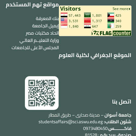
مواقع تهم المستخدم
بنك المعرفة
إيميل الجامعة
اتحاد مكتبات مصر
وزارة التعليــم العالـي
المجلس الأعلى للجامعات
الموقع الجغرافي لكلية العلوم
اتصل بنا
جامعة أسوان
– مدينة صحارى – طريق المطار
شئون الطلاب:
studentsaffairs@sci.aswu.edu.eg
فاكــــــــس
:0973480450
صندوق بريد رقم
: 81528