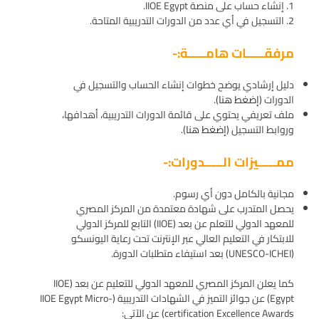
1. إنشاء حساب على منصة IIOE Egypt.
2. التسجيل في أي عدد من الدورات التدريبية المتاحة.
مرفقـــــات هامـــــة:-
دليل إرشادي يوضح خطوات إنشاء الحساب والتسجيل في
الدورات (
إضغط هنا
).
ملف تعريفي يحتوي على قائمة الدورات التدريبية، أهدافها،
وروابط التسجيل (
إضغط هنا
).
ممـــــيزات الـــــدورات:-
مجانية بالكامل دون أي رسوم.
يحصل المتدرب على شهادة معتمدة من المركز المصري
للمعهد الدولي للتعلم عن بعد (IIOE) التابع للمركز الدولي
للابتكار في التعليم العالي عبر الإنترنت تحت رعاية اليونسكو
(UNESCO-ICHEI) بعد استيفاء متطلبات الدورة.
كما يعلن المركز المصري للمعهد الدولي للتعليم عن بعد (IIOE
Egypt) عن جوائز التميز في الشهادات التدريبية (IIOE Egypt Micro-
certification Excellence Awards) عن الآتى: