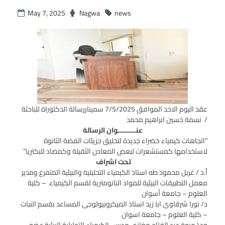
May 7, 2025
Nagwa
news
عقد اليوم الاحد الموافق 7/5/2025 سميناررسالة الدكتوراة للباحثة
/ نسمة حسين ابراهيم محمد
عنـــــــــوان الرسالة
“اتجاهات كيمياء خضراء جديدة لتخليق جزيئات الفضة الثانوة
لاستخدامها كمستشعرات لبعض المعادن الثقيلة وكمضاد للبكتريا”
تحت اشراف
أ.د / غربل محمود طه استاذ الكيمياء التحليلية والبيئية المتفرغ ومدير
معمل التطبيقات البيئية للمواد النانومترية لقسم الكيمياء – كلية
العلوم – جامعة أسوان
د/ نورا شرقاوى ابا زيد استاذ الميكروبيولوجى المساعد بقسم النبات
– كلية العلوم – جامعة اسوان
ود\ مروة عبد الفتاح مغازى مدرس الكيمياء التحليلية البيئية عضو