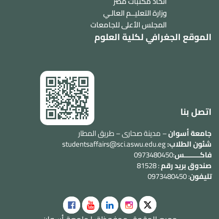
اتحاد مكتبات مصر
وزارة التعليــم العالـي
المجلس الأعلى للجامعات
الموقع الجغرافي لكلية العلوم
اتصل بنا
جامعة أسوان
– مدينة صحارى – طريق المطار
شئون الطلاب:
studentsaffairs@sci.aswu.edu.eg
فاكــــــــس
:0973480450
صندوق بريد رقم
: 81528
تليفون
: 0973480450