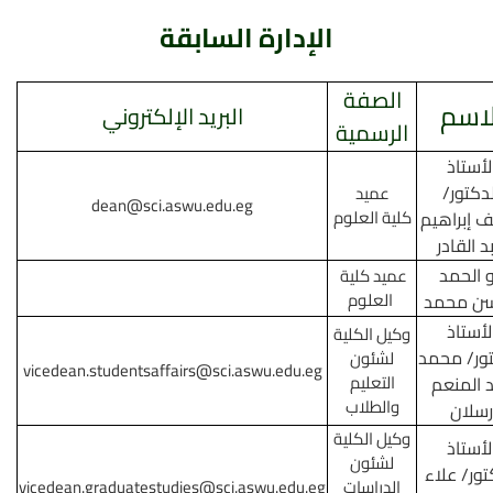
الإدارة السابقة
الصفة
لاسم
البريد الإلكتروني
الرسمية
لأستاذ
لدكتور/
عميد
dean@sci.aswu.edu.eg
كلية العلوم
 إبراهيم
د القادر
و الحمد
عميد كلية
العلوم
لأستاذ
وكيل الكلية
تور/ محمد
لشئون
vicedean.studentsaffairs@sci.aswu.edu.eg
التعليم
 المنعم
والطلاب
رسلان
وكيل الكلية
لأستاذ
لشئون
تور/ علاء
الدراسات
vicedean.graduatestudies@sci.aswu.edu.eg