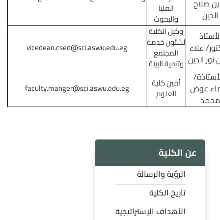
ين صلاح
العليا
الدين
والبحوث
وكيل الكلية
لأستاذ
لشئون خدمة
تور/ علاء
vicedean.csed@sci.aswu.edu.eg
المجتمع
نور الدين
وتنمية البيئة
أستاذة/
أمين كلية
اء عوض
faculty.manger@sci.aswu.edu.eg
العلوم
محمد
عن الكلية
الرؤية والرسالة
تاريخ الكلية
الأهداف الإستراتيجية