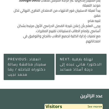
يتم التقييم إلكترونيًا عبر الرابط المرسل للطلاب
(Google Docs)
.
موعد التعبئة:
يبدأ تعبئة الاستبيان فور الانتهاء من الامتحان النظري النهائي لكل
مقرر.
تنبيه هام:
يرجى العلم بأن إعلان نتيجة الفصل الدراسي الأول مرتبط بشكل
أساسي بإتمام الطالب لاستبيانات تقييم المقررات.
مع تمنيات إدارة الكلية لجميع الطلاب بالنجاح والتوفيق في
امتحاناتهم.
Post
تهنئة بترقية
NEXT:
انعقاد
PREVIOUS:
navigation
الدكتور/ هاني عبده إلى
سمينار مناقشة رسالة
درجة أستاذ مساعد
دكتوراه للباحثه / رضا
محمد نجيب
عدد الزائرين