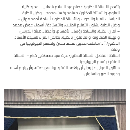
يتقدم الأستاذ الدكتور/ عصام عبد السلام شعلان – عميد كلية
العلوم، والأستاذ الدكتور/ معتمد رفعت محمد – وكيل الكلية
للدراسات العليا والبحوث، والأستاذ الدكتور/ أسامة أحمد مهلل –
وكيل الكلية لشئون التعليم الطلاب، والأستاذة/ أسماء عوض محمد
– أمين الكلية، والسادة رؤساء الأقسام، وأعضاء هيئة التدريس،
والهيئة المعاونة، والعاملون بالكلية، بخالص العزاء للسيدة الأستاذ
الدكتور/ أ.د./فاطمه صديق محمد حسن ولقسم الجيولوجيا فى
وفاة:
استاذنا الفاضل الأستاذ الدكتور/ عزت سيد مصطفى خضر – الاستاذ
المتفرغ بقسم الجيولوجيا
سائلين المولى عز وجل أن يتغمد الفقيد بواسع رحمته، وأن يلهم أهله
وذويه الصبر والسلوان .