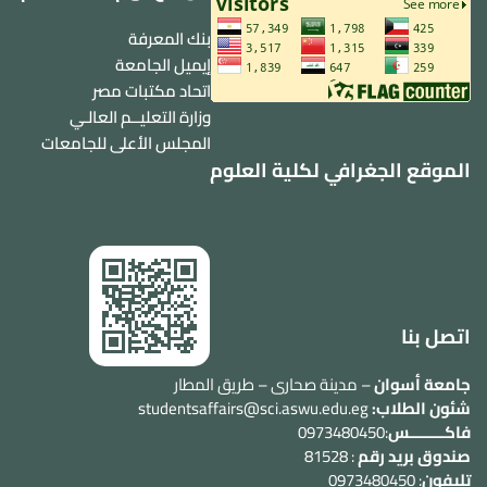
بنك المعرفة
إيميل الجامعة
اتحاد مكتبات مصر
وزارة التعليــم العالـي
المجلس الأعلى للجامعات
الموقع الجغرافي لكلية العلوم
اتصل بنا
جامعة أسوان
– مدينة صحارى – طريق المطار
شئون الطلاب:
studentsaffairs@sci.aswu.edu.eg
فاكــــــــس
:0973480450
صندوق بريد رقم
: 81528
تليفون
: 0973480450