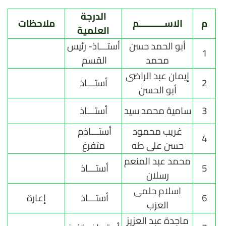
الدرجة
م
الاســــــــــم
ملاحظات
العلمية
أبو الحمد حسن
أستـــاذ- رئيس
1
محمد
القسم
إيمان عبد الراضى
2
أستـــاذ
أبو الحسن
3
سامية محمد سيد
أستـــاذ
غريب محمود
أستـــاذم
4
حسن على طه
متفرغ
محمد عبد المنعم
5
أستـــاذ
رسلان
اسلام حلمى
6
أستـــاذ
إعارة
العزب
ماجدة عبد العزيز